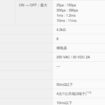
ON → OFF：最大
25µs : 150µs
300µs : 390µs
1ms : 1.2ms
10ms : 11ms
4.3kΩ
8
继电器
250 VAC / 30 VDC 2A
―
50mΩ以下
*1
*2
4点/1公共端(2端子)
10ms以下