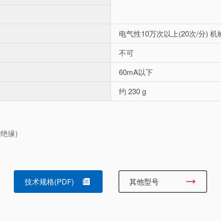
电气性10万次以上(20次/分) 机
不可
60mA以下
约 230 g
2绝缘)
技术规格(PDF)
其他型号