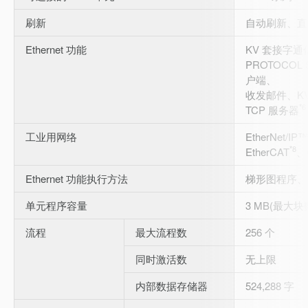
刷新
自动刷新、直
Ethernet 功能
KV 套接字通
PROTOCOL 
户端、
收发邮件、KV 
*6
TCP 服务器
工业用网络
EtherNet/I
*8
EtherCAT
、C
Ethernet 功能执行方法
梯形图程序、单
单元程序容量
3 MB(最大块数
流程
最大流程数
256 个
同时激活数
无上限
内部数据存储器
524,288 字