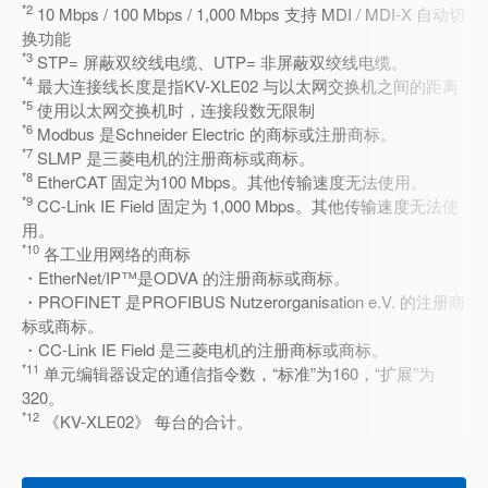
*2
10 Mbps / 100 Mbps / 1,000 Mbps 支持 MDI / MDI-X 自动切
换功能
*3
STP= 屏蔽双绞线电缆、UTP= 非屏蔽双绞线电缆。
*4
最大连接线长度是指KV-XLE02 与以太网交换机之间的距离
*5
使用以太网交换机时，连接段数无限制
*6
Modbus 是Schneider Electric 的商标或注册商标。
*7
SLMP 是三菱电机的注册商标或商标。
*8
EtherCAT 固定为100 Mbps。其他传输速度无法使用。
*9
CC-Link IE Field 固定为 1,000 Mbps。其他传输速度无法使
用。
*10
各工业用网络的商标
・EtherNet/IP™是ODVA 的注册商标或商标。
・PROFINET 是PROFIBUS Nutzerorganisation e.V. 的注册商
标或商标。
・CC-Link IE Field 是三菱电机的注册商标或商标。
*11
单元编辑器设定的通信指令数，“标准”为160，“扩展”为
320。
*12
《KV-XLE02》 每台的合计。