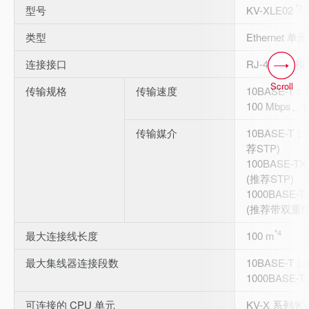
*1
型号
KV-XLE02
类型
Ethernet 单元
连接接口
RJ-45 8 极
Scroll
传输规格
传输速度
10BASE-T：
100 Mbps、1
传输媒介
10BASE-T：
荐STP)
100BASE-T
(推荐STP)
1000BASE-
(推荐带双重绝
*4
最大连接线长度
100 m
最大集线器连接段数
10BASE-T：
1000BASE-T
可连接的 CPU 单元
KV-X 系列/KV-