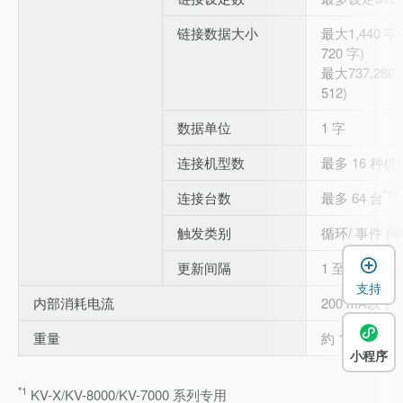
链接数据大小
最大1,440 
720 字)
最大737,280 
512)
数据单位
1 字
连接机型数
最多 16 种机
*12
连接台数
最多 64 台
触发类别
循环/ 事件 (
更新间隔
1 至 65,535 
支持
内部消耗电流
200 mA以下
重量
約 190 g
小程序
*1
KV-X/KV-8000/KV-7000 系列专用