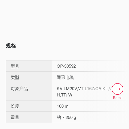
规格
型号
OP-30592
类型
通讯电缆
对象产品
KV-LM20V,VT-L16Z/CA,KL,VT3,TR-
H,TR-W
Scroll
长度
100 m
重量
约 7,250 g