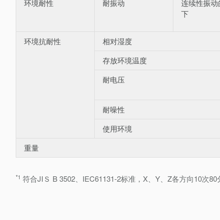
环境耐性
耐振动
连续性振动
下
环境抗耐性
相对湿度
存放环境温度
耐电压
耐噪性
使用环境
重量
*1
符合JIＳ B 3502、IEC61131-2标准，X、Y、Z各方向10次8