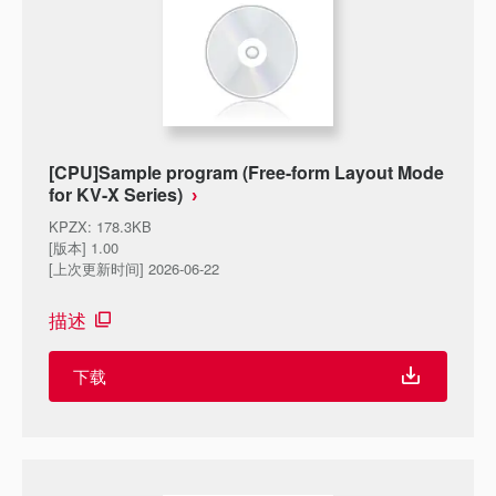
[CPU]Sample program (Free-form Layout Mode
for KV-X Series)
KPZX
:
178.3KB
[版本] 1.00
[上次更新时间] 2026-06-22
描述
下载