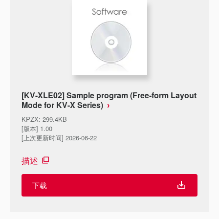
[KV-XLE02] Sample program (Free-form Layout
Mode for KV-X Series)
KPZX
:
299.4KB
[版本] 1.00
[上次更新时间] 2026-06-22
描述
下载