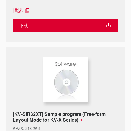
描述
下载
[KV-SIR32XT] Sample program (Free-form
Layout Mode for KV-X Series)
KPZX
:
213.2KB