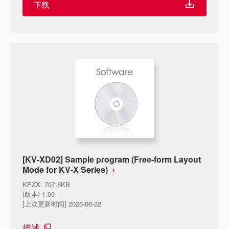
下载
[KV-XD02] Sample program (Free-form Layout
Mode for KV-X Series)
KPZX
:
707.8KB
[版本] 1.00
[上次更新时间] 2026-06-22
描述