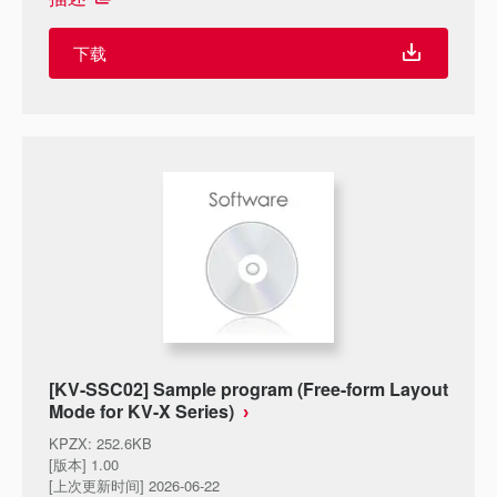
下载
[KV-SSC02] Sample program (Free-form Layout
Mode for KV-X Series)
KPZX
:
252.6KB
[版本] 1.00
[上次更新时间] 2026-06-22