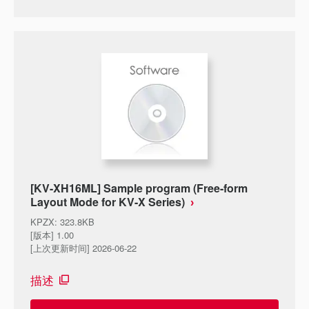
[KV-XH16ML] Sample program (Free-form
Layout Mode for KV-X Series)
KPZX
:
323.8KB
[版本] 1.00
[上次更新时间] 2026-06-22
描述