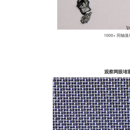
1000× 同轴
观察网眼堵