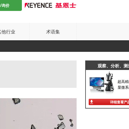
/询价
其他行业
术语集
观察、分析、测
超高精
显微系
详细查看产