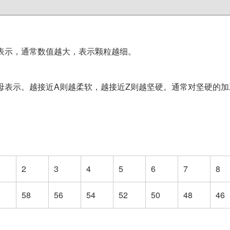
表示，通常数值越大，表示颗粒越细。
母表示。越接近A则越柔软，越接近Z则越坚硬。通常对坚硬的
2
3
4
5
6
7
8
58
56
54
52
50
48
46