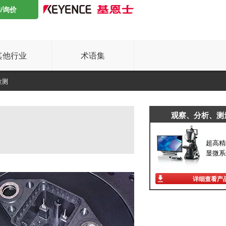
/询价
其他行业
术语集
检测
观察、分析、测
超高精
显微系
详细查看产