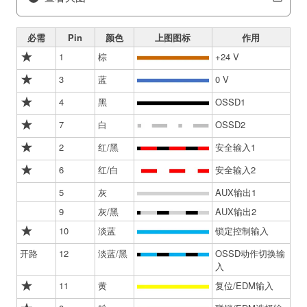
必需
Pin
颜色
上图图标
作用
1
棕
+24 V
3
蓝
0 V
4
黑
OSSD1
7
白
OSSD2
2
红/黑
安全输入1
6
红/白
安全输入2
5
灰
AUX输出1
9
灰/黑
AUX输出2
10
淡蓝
锁定控制输入
开路
12
淡蓝/黑
OSSD动作切换输
入
11
黄
复位/EDM输入