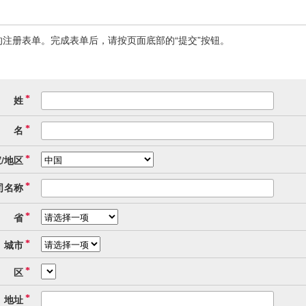
注册表单。完成表单后，请按页面底部的“提交”按钮。
姓
*
名
*
/地区
*
司名称
*
省
*
城市
*
区
*
地址
*