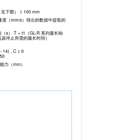
见下图） ≥ 100 mm
近速度（mm/s）得出的数据中提取的
s） T = t1（GL-R 系列最长响
2（机器停止所需的最长时间）
- 14) , C ≥ 0
850
检测能力（mm）