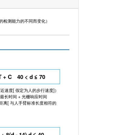
感器的检测能力的不同而变化）
T + C 40 < d ≦ 70
/s（接近速度[ 假定为人的步行速度]）
的最长时间 + 光栅响应时间
穿过距离[ 与人手臂标准长度相符的
+ 8(d - 14) d ≦ 40