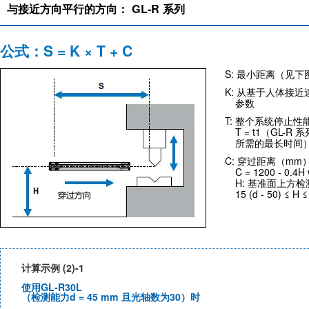
与接近方向平行的方向： GL-R 系列
公式：S = K × T + C
S: 最小距离（见下
K: 从基于人体接
参数
T: 整个系统停止性
T = t1（GL-
所需的最长时间
C: 穿过距离（mm
C = 1200 - 0.4H
H: 基准面上方
15 (d - 50) ≤ H 
计算示例 (2)-1
使用GL-R30L
（检测能力d = 45 mm 且光轴数为30）时