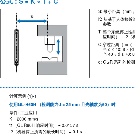
公式：S = K × T + C
S: 最小距离（mm；
K: 从基于人体接
参数
T: 整个系统停止性能（
应时间） + t
C:穿过距离（mm）
当 d ≤ 40: 8 × (d 
当 40 < d ≤ 70: 
d: GL-R 系列的
计算示例 (1)-1
使用GL-R60H （检测能力d = 25 mm 且光轴数为60）时
条件: 工业应用
K = 2000 mm/s
t1（GL-R60H 响应时间） = 0.0157 s
t2（机器停止所需的最长时间） = 0.1 s