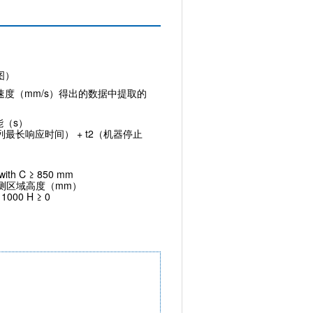
图）
近速度（mm/s）得出的数据中提取的
能（s）
R 系列最长响应时间） + t2（机器停止
）
）
 with C ≥ 850 mm
检测区域高度（mm）
≤ 1000 H ≥ 0