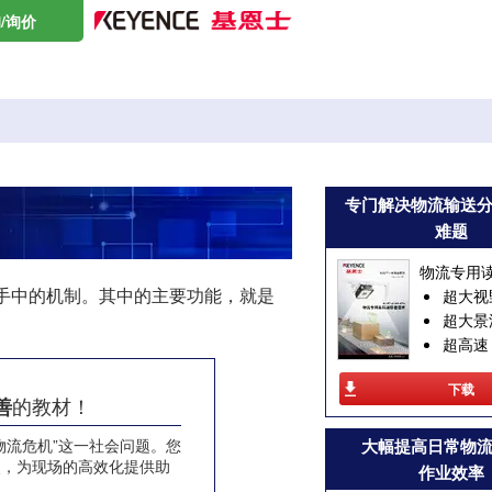
/询价
专门解决物流输送
难题
物流专用
手中的机制。其中的主要功能，就是
超大视
超大景
超高速
下载
的教材！
善
物流危机”这一社会问题。您
大幅提高日常物
点，为现场的高效化提供助
作业效率