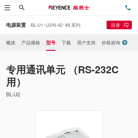
搜索
电
菜单
电源装置
BL-U1･U2/N-42･48 系列
目录
概述
产品规格
型号
下载
用户支持
价格咨询
专用通讯单元 （RS-232C
用）
BL-U2