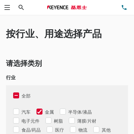
搜索
电
菜单
按行业、用途选择产品
请选择类别
行业
全部
汽车
金属
半导体/液晶
电子元件
树脂
薄膜/片材
食品/药品
医疗
物流
其他