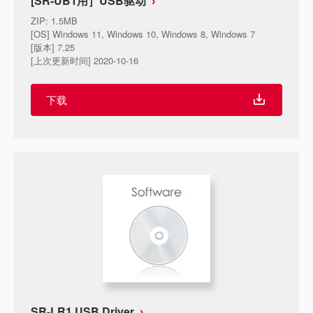
[SR-UB1用］USB驱动
ZIP
:
1.5MB
[OS] Windows 11, Windows 10, Windows 8, Windows 7
[版本] 7.25
[上次更新时间] 2020-10-16
下载
SR-LR1 USB Driver