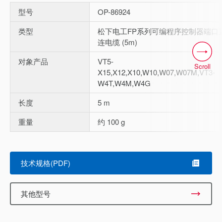
型号
OP-86924
类型
松下电工FP系列可编程序控制器端口
连电缆 (5m)
对象产品
VT5-
Scroll
X15,X12,X10,W10,W07,W07M,VT3-
W4T,W4M,W4G
长度
5 m
重量
约 100 g
技术规格(PDF)
其他型号