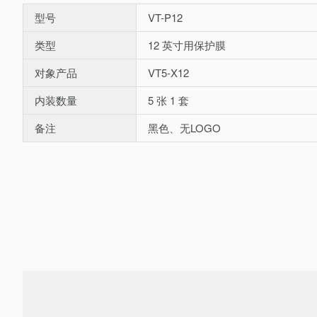
型号
VT-P12
类型
12 英寸用保护膜
对象产品
VT5-X12
内装数量
5 张 1 套
备注
黑色、无LOGO