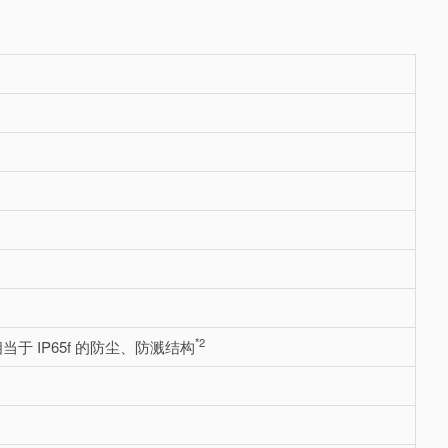
*2
于 IP65f 的防尘、防溅结构