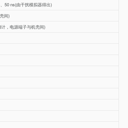
µs、50 ns(由干扰模拟器得出)
机壳间)
C 欧姆计，电源端子与机壳间)