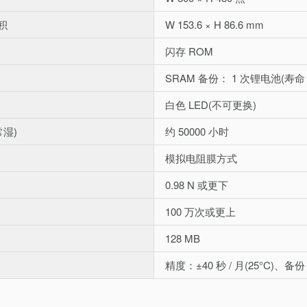
积
W 153.6 × H 86.6 mm
闪存 ROM
SRAM 备份： 1 次锂电池(寿命 
白色 LED(不可更换)
常湿)
约 50000 小时
模拟电阻膜方式
0.98 N 或更下
100 万次或更上
128 MB
精度：±40 秒 / 月(25°C)、备