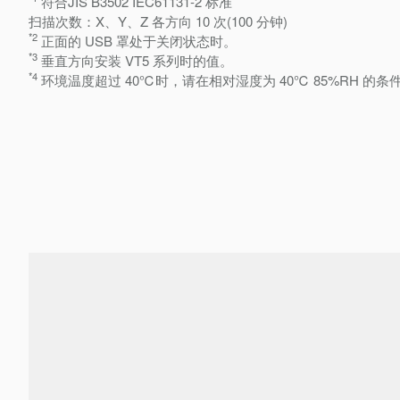
符合JIS B3502 IEC61131-2 标准
扫描次数：X、Y、Z 各方向 10 次(100 分钟)
*2
正面的 USB 罩处于关闭状态时。
*3
垂直方向安装 VT5 系列时的值。
*4
环境温度超过 40℃时，请在相对湿度为 40℃ 85%RH 的条