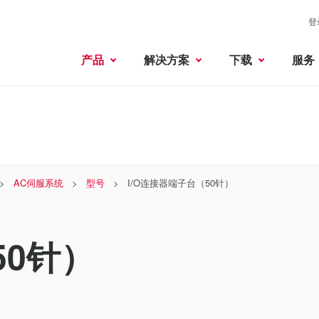
登
产品
解决方案
下载
服务
AC伺服系统
型号
I/O连接器端子台（50针）
50针）