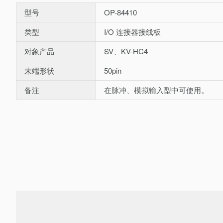
型号
OP-84410
类型
I/O 连接器接线板
对象产品
SV、KV-HC4
末端形状
50pin
备注
在脉冲、模拟输入型中可使用。