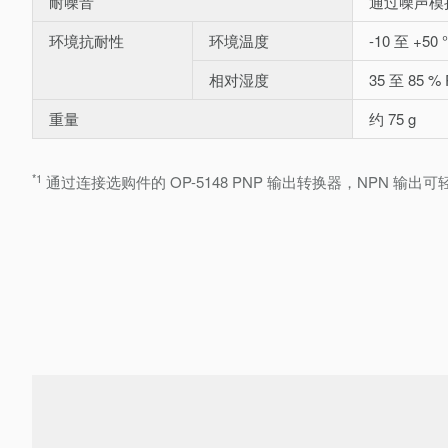
耐噪音
通过噪声模拟
环境抗耐性
环境温度
-10 至 +50
相对湿度
35 至 85 %
重量
约 75 g
*1
通过连接选购件的 OP-5148 PNP 输出转换器，NPN 输出可