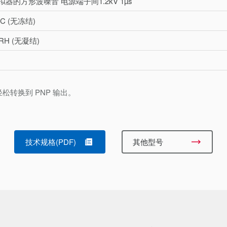
器的方形波噪音 电源端子间1.2kV 1µs
 °C (无冻结)
 RH (无凝结)
轻松转换到 PNP 输出。
技术规格(PDF)
其他型号