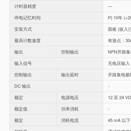
计时器精度
―
停电记忆时间
约 10年 (+
安装方式
面板 (嵌入
最高计数速度
有接点：30c/
输出
控制输出
NPN开路集电
输入信号
无电压输入
控制输出
输出延时
开路集电极输出
DC 输出
-
额定
电源电压
12 至 24 V
额定值
功率消耗
-
额定
消耗电流
45 mA 以下