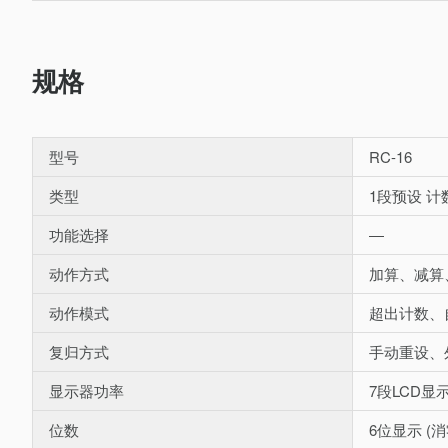
规格
型号
RC-16
类型
1段预设 计
功能选择
―
动作方式
加算、减算、
动作模式
超出计数、
复归方式
手动重设、
显示器功率
7段LCD显示
位数
6位显示 (消零