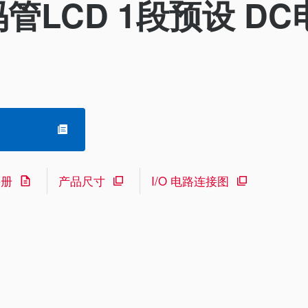
码管LCD 1段预设 D
手册
产品尺寸
I/O 电路连接图