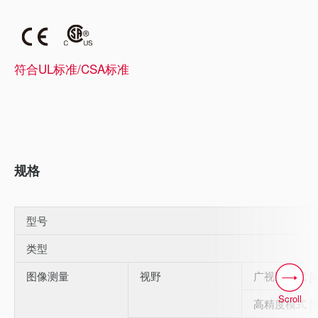
符合UL标准/CSA标准
规格
型号
类型
图像测量
视野
广视野模式 [m
Scroll
高精度模式 [m