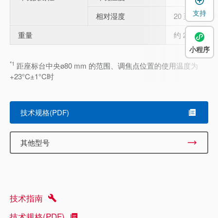
支持
相对湿度
20 至 80 % 
重量
约 24 kg
小程序
*1
距座标台中央ø80 mm 的范围、调焦点位置的使用温度为
+23°C±1°C时
技术规格(PDF)
其他型号
技术指南
技术规格(PDF)