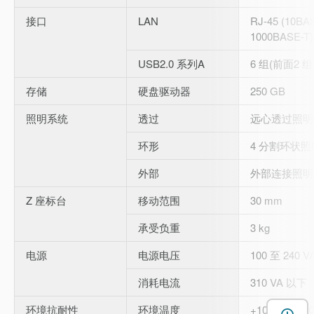
接口
LAN
RJ-45 (10BAS
1000BASE-T)
USB2.0 系列A
6 组(前面2 组 
存储
硬盘驱动器
250 GB
照明系统
透过
远心透过照明 
环形
4 分割环状照明
外部
外部连接照明
Z 座标台
移动范围
30 mm
承受负重
3 kg
电源
电源电压
100 至 240 V
消耗电流
310 VA 以下
环境抗耐性
环境温度
+10 至 +35 °