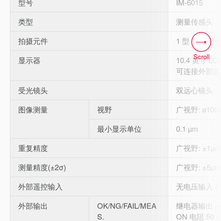
型号
IM-6015
类型
测量传感头
拍摄元件
1 型 660 
Scroll
显示器
10.4 英寸 LC
可连接外部监
受光镜头
双远心镜头
图像测量
视野
广视野: ø100
最小显示单位
0.1 µm
重复精度
广视野: ±1µm
测量精度(±2σ)
广视野: ±5µm
外部遥控输入
无电压输入 (
外部输出
OK/NG/FAIL/MEA
继电器输出 / 额
S.
ON 电阻 50 