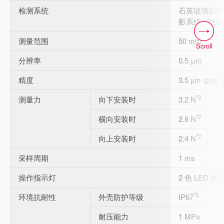
检测系统
石英玻璃刻度
影系统、绝对
测量范围
50 mm
Scroll
分辨率
0.5 μm
*1
精度
3.5 µm (p-p)
*2
测量力
向下安装时
3.2 N
*2
横向安装时
2.8 N
*2
向上安装时
2.4 N
采样周期
1 ms
操作指示灯
2 色 LED (
*3
环境抗耐性
外壳防护等级
IP67
耐压能力
1 MPa