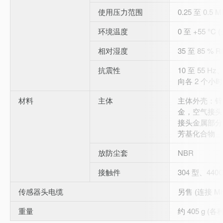
使用压力范围
0.25 至 0.5 M
环境温度
0 至 +55 °C
相对湿度
35 至 85 % 
抗震性
10 至 55 Hz
向各 2 个小时
材料
主体
主体外壳：锌
金，空气接头
接头金属部分
芳基化合物
放防尘套
NBR
接触件
304 型、44
传感器头电缆
另售 (连接 M
重量
约 405 g (