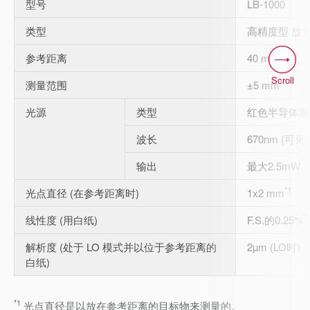
型号
LB-1000
类型
高精度型 放
参考距离
40 mm
Scroll
测量范围
±5 mm
光源
类型
红色半导体激
波长
670nm (可见
输出
最大2.5mW
*1
光点直径 (在参考距离时)
1x2 mm
*1
线性度 (用白纸)
F.S.的0.25%
解析度 (处于 LO 模式并以位于参考距离的
2µm (LO时)
白纸)
*1
光点直径是以放在参考距离的目标物来测量的。