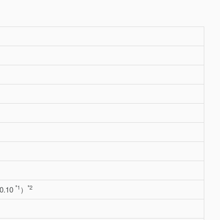
*1
*2
0.10
）