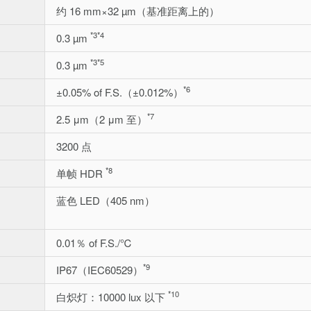
约 16 mm×32 µm（基准距离上的）
*3
*4
0.3 µm
*3
*5
0.3 µm
*6
±0.05% of F.S.（±0.012%）
*7
2.5 μm（2 μm 至）
3200 点
*8
单帧 HDR
蓝色 LED（405 nm）
0.01％ of F.S./℃
*9
IP67（IEC60529）
*10
白炽灯：10000 lux 以下