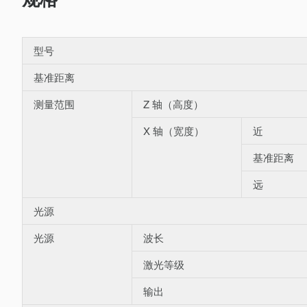
型号
基准距离
测量范围
Z 轴（高度）
X 轴（宽度）
近
基准距离
远
光源
光源
波长
激光等级
输出