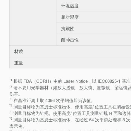
环境温度
相对湿度
抗震性
耐冲击性
材质
重量
*1
根据 FDA（CDRH）中的 Laser Notice，以 IEC60825-1
*2
请不要用光学器材（如放大透镜、放大镜、显微镜、望远镜
伤害。
*3
在基准距离上取 4096 次平均值即为该值。
*4
测量目标物为基恩士标准物体。使用高度/ 位置工具在初始
*5
测量目标物为针规。使用高度/ 位置工具测量针规 R 面和
*6
测量目标物为基恩士标准物体。在经过 64 次平滑处理和 
表示例。
*7