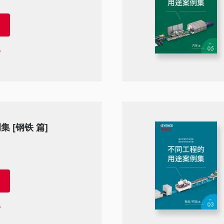
 [钢铁 篇]