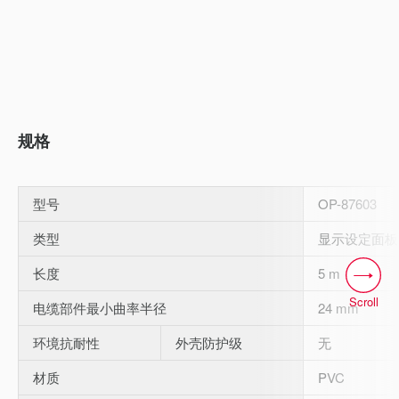
规格
型号
OP-87603
类型
显示设定面板
长度
5 m
Scroll
电缆部件最小曲率半径
24 mm
环境抗耐性
外壳防护级
无
材质
PVC