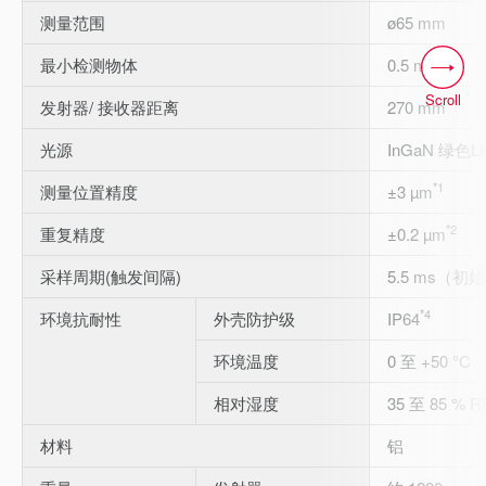
测量范围
ø65 mm
最小检测物体
0.5 mm
Scroll
发射器/ 接收器距离
270 mm
光源
InGaN 绿色L
*1
测量位置精度
±3 µm
*2
重复精度
±0.2 µm
采样周期(触发间隔)
5.5 ms（初
*4
环境抗耐性
外壳防护级
IP64
环境温度
0 至 +50 °C
相对湿度
35 至 85 % 
材料
铝