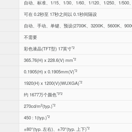
自动、标准、1/15、1/30、1/60、1/120、1/250、1/500、1/
可在 0.2秒至 17秒之间以 0.1秒间隔设
自动、手动、单键、预设(2700K、3200K、5600K、9000
不需要
*2
彩色液晶(TFT型) 17英寸
*2
365.76(H) x 228.6(V) mm
*2
0.1905(H) x 0.1905mm(V)
*2
1920(H) x 1200(V)(WUXGA)
*3
*2
约 1677万个颜色
2
*2
270cd/m
(typ.)
*2
450 : 1(typ.)
*2
±80°(typ. 左右)、±70°(typ. 上下)