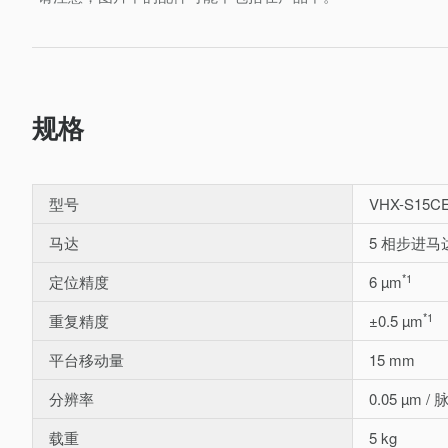
规格
型号
VHX-S15C
马达
5 相步进马
*1
定位精度
6 µm
*1
重复精度
±0.5 µm
平台移动量
15 mm
分辨率
0.05 µm /
载重
5 kg