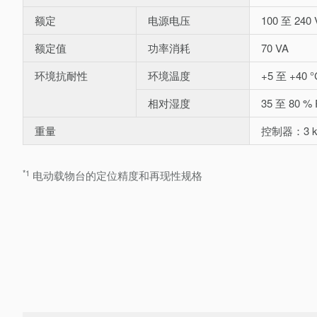
额定
电源电压
100 至 240
额定值
功率消耗
70 VA
环境抗耐性
环境温度
+5 至 +40 °
相对湿度
35 至 80 %
重量
控制器：3 k
*1
电动载物台的定位精度和再现性规格