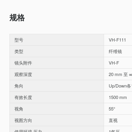
规格
型号
VH-F111
类型
纤维镜
镜头附件
VH-F
观察深度
20 mm 至 
角向
Up/Down各12
有效长度
1500 mm
视角
55°
视图方向
直视
使用环境 压力
1气压