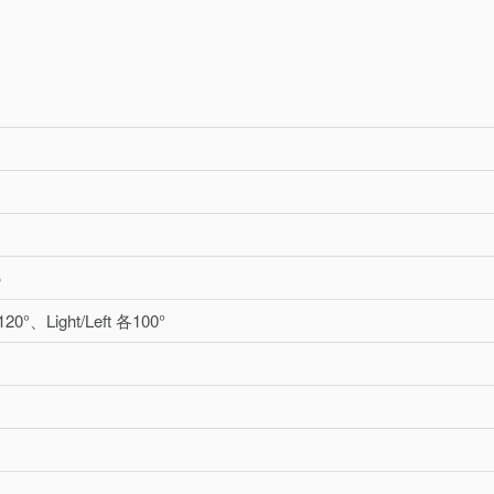
∞
0°、Light/Left 各100°