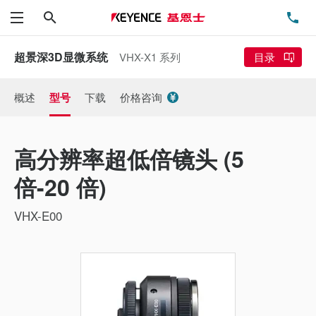
搜索
电
菜单
超景深3D显微系统
VHX-X1 系列
目录
概述
型号
下载
价格咨询
高分辨率超低倍镜头 (5
倍-20 倍)
VHX-E00