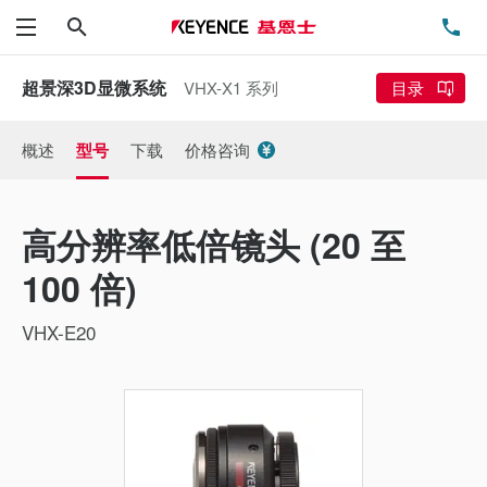
搜索
电
菜单
超景深3D显微系统
VHX-X1 系列
目录
概述
型号
下载
价格咨询
高分辨率低倍镜头 (20 至
100 倍)
VHX-E20