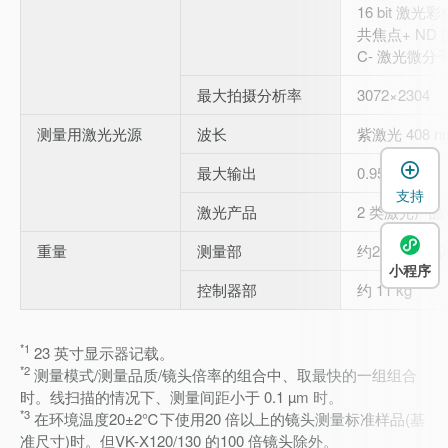
16 bit 激
共焦点+ ND
C- 激光微分
最大拍摄分析率
3072×2304
测量用激光光源
波长
紫激光 408 n
最大输出
0.95 mW
支持
激光产品
2 类激光产品 (
重量
测量部
约26 kg(分离
小程序
控制器部
约 11 kg
*1
23 英寸显示器记载。
*2
测量模式/测量品质/镜头倍率的组合中、取最快的一组组合
时。线扫描的情况下、测量间距小于 0.1 µm 时。
*3
在环境温度20±2℃下使用20 倍以上的镜头测量标准样品(基
准尺寸)时。但VK-X120/130 的100 倍镜头除外。