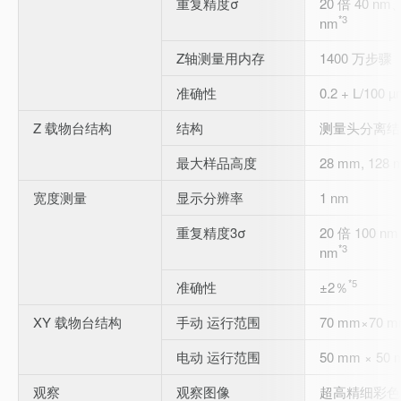
重复精度σ
20 倍 40 nm
*3
nm
Z轴测量用内存
1400 万步骤
准确性
0.2 + L/10
Z 载物台结构
结构
测量头分离结
最大样品高度
28 mm, 128
宽度测量
显示分辨率
1 nm
重复精度3σ
20 倍 100 n
*3
nm
*5
准确性
±2％
XY 载物台结构
手动 运行范围
70 mm×70 
电动 运行范围
50 mm × 50
观察
观察图像
超高精细彩色