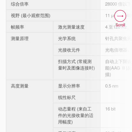
综合倍率
28000 倍以下
视野 (最小观察范围)
11 µm 至 540
Scroll
帧频率
激光测量速度
4 至120 Hz、
测量原理
光学系统
针孔共聚焦光
光接收元件
光电倍增器、16
扫描方式 (常规测
自动上下限设
量时及图像连接时)
能(AAG Ⅱ
描)
高度测量
显示分辨率
0.5 nm
线性标尺
动态量程 (来自工
16 bit
件的光接收量的适
用幅度)