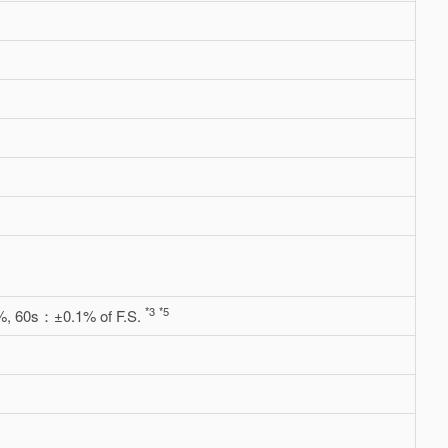
*3
*5
, 60s：±0.1% of F.S.