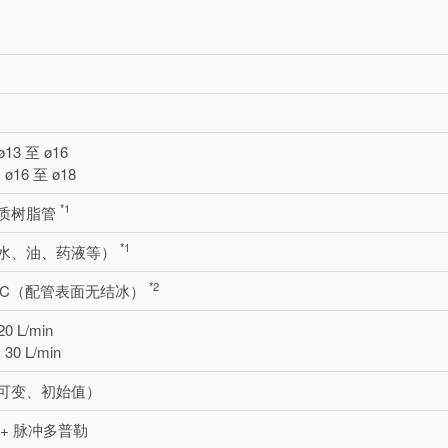
、ø13 至 ø16
)、ø16 至 ø18
*1
质树脂管
*1
水、油、药液等）
*2
85° C（配管表面无结冰）
20 L/min
：30 L/min
in（可变、初始值）
+ 脉冲多普勒