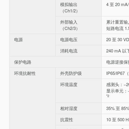
模拟输出
4 至 20 m
（Ch1/2）
外部输入
累计重置输
（Ch2/3）
短路电流 1.
电源
电源电压
20 至 30 
消耗电流
240 mA
保护电路
电源逆接保
环境抗耐性
外壳防护级
IP65/IP67
环境温度
感测头：−20
显示单元：−2
*2
相对湿度
35% 至 8
抗震性
10 至 500