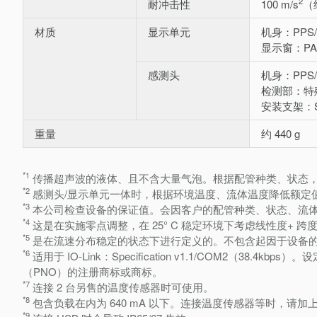
2
耐冲击性
100 m/s
（约
材质
显示单元
机身：PPS/
显示窗：PA
感测头
机身：PPS/P
检测部：特
安装支架：SU
重量
约 440 g
*1
传播超声波的液体、且不含大量气泡。根据配管种类、状态
*2
感测头/显示单元一体时，根据环境温度、流体温度降低额定
*3
本公司检查设备的保证值。会因客户的配管种类、状态、流
*4
这是在实施零点调整，在 25° C 稳定环境下考虑线性度+ 
*5
是在流速分布稳定的状态下进行定义的。不包含起因于设备的脉
*6
适用于 IO-Link：Specification v1.1/COM2（38.4kbps）。
（PNO）的注册商标或商标。
*7
连接 2 台另售的温度传感器时可使用。
*8
包含负载在内为 640 mA 以下。连接温度传感器等时，请加上
*9