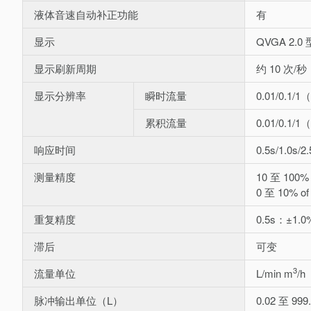
液体音速自动补正功能
有
显示
QVGA 2
显示刷新周期
约 10 次/秒
显示分辨率
瞬时流量
0.01/0.1
累积流量
0.01/0.1
响应时间
0.5s/1.0s/2
测量精度
10 至 100% 
0 至 10% of
重复精度
0.5s：±1.0
滞后
可变
3
流量单位
L/min m
/h
脉冲输出单位（L）
0.02 至 999