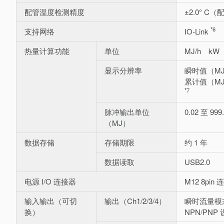
配管温度检测精度
±2.0° C（
*6
支持网络
IO-Link
热量计算功能
单位
MJ/h kW
显示分辨率
瞬时值（MJ/
累计值（MJ）
*7
脉冲输出单位
0.02 至 999
（MJ）
数据存储
存储期限
约 1 年
数据读取
USB2.0
电源 I/O 连接器
M12 8pi
输入输出（可切
输出（Ch1/2/3/4）
瞬时流量模
换）
NPN/PNP