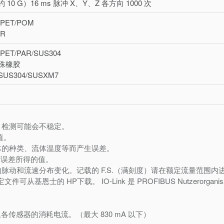
 10 G）16 ms 脉冲 X、Y、Z 各方向 1000 次
PET/POM
R
ET/PAR/SUS304
殊橡胶
S304/SUSXM7
，检测可能会不稳定。
值。
体的种类、流体温度等而产生误差。
跨度误差所得的值。
动和流速分布变化。记载的 F.S.（满刻度）请在额定流量范围内
设定文件可从基恩士的 HP下载。 IO-Link 是 PROFIBUS Nutzerorganisati
各传感器的消耗电流。（最大 830 mA 以下）