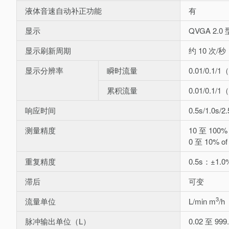
液体音速自动补正功能
有
显示
QVGA 2
显示刷新周期
约 10 次/秒
显示分辨率
瞬时流量
0.01/0.1
累积流量
0.01/0.1
响应时间
0.5s/1.0s/2
测量精度
10 至 100% 
0 至 10% of
重复精度
0.5s：±1.0
滞后
可变
3
流量单位
L/min m
/h
脉冲输出单位（L）
0.02 至 999