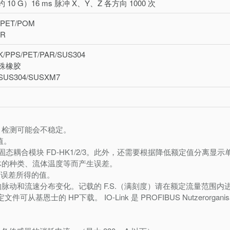
 10 G）16 ms 脉冲 X、Y、Z 各方向 1000 次
PET/POM
R
PPS/PET/PAR/SUS304
殊橡胶
S304/SUSXM7
，检测可能会不稳定。
值。
固态耦合模块 FD-HK1/2/3。此外，还需要根据降低额定值分离显示
体的种类、流体温度等而产生误差。
跨度误差所得的值。
动和流速分布变化。记载的 F.S.（满刻度）请在额定流量范围内
设定文件可从基恩士的 HP下载。 IO-Link 是 PROFIBUS Nutzerorganisati