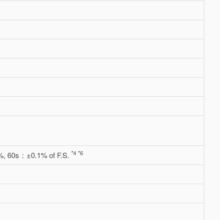
*4
*6
, 60s：±0.1% of F.S.