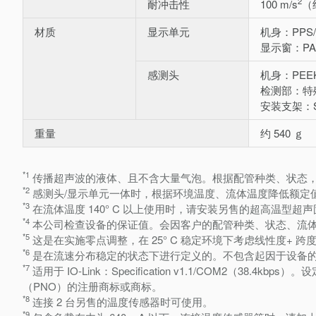
2
耐冲击性
100 m/s
（约
材质
显示单元
机身：PPS/
显示窗：PA
感测头
机身：PEEK/
检测部：特
安装支架：SU
重量
约 540 ｇ
*1
传播超声波的液体、且不含大量气泡。根据配管种类、状态
*2
感测头/显示单元一体时，根据环境温度、流体温度降低额定
*3
在流体温度 140° C 以上使用时，请安装另售的超高温型超声
*4
本公司检查设备的保证值。会因客户的配管种类、状态、流
*5
这是在实施零点调整，在 25° C 稳定环境下考虑线性度+ 
*6
是在流速分布稳定的状态下进行定义的。不包含起因于设备的脉
*7
适用于 IO-Link：Specification v1.1/COM2（38.4kbps）。
（PNO）的注册商标或商标。
*8
连接 2 台另售的温度传感器时可使用。
*9