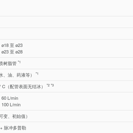
)、ø18 至 ø23
)、ø23 至 ø28
*1
质树脂管
*1
水、油、药液等）
*2
*3
180° C（配管表面无结冰）
：60 L/min
：100 L/min
in（可变、初始值）
+ 脉冲多普勒