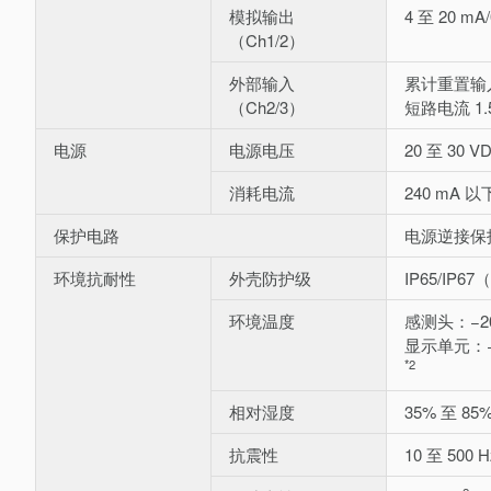
模拟输出
4 至 20 m
（Ch1/2）
外部输入
累计重置输
（Ch2/3）
短路电流 1.
电源
电源电压
20 至 30 
消耗电流
240 mA
保护电路
电源逆接保
环境抗耐性
外壳防护级
IP65/IP67
环境温度
感测头：−20
显示单元：−2
*2
相对湿度
35% 至 8
抗震性
10 至 500