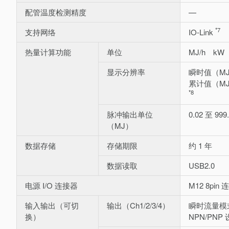
配管温度检测精度
—
*7
支持网络
IO-Link
热量计算功能
单位
MJ/h kW
显示分辨率
瞬时值（MJ/
累计值（MJ）
*8
脉冲输出单位
0.02 至 999
（MJ）
数据存储
存储期限
约 1 年
数据读取
USB2.0
电源 I/O 连接器
M12 8pi
输入输出（可切
输出（Ch1/2/3/4）
瞬时流量模
换）
NPN/PNP