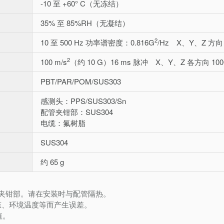
-10 至 +60° C（无冻结）
35% 至 85%RH（无凝结）
2
10 至 500 Hz 功率谱密度：0.816G
/Hz X、Y、Z 方向
2
100 m/s
（约 10 G）16 ms 脉冲 X、Y、Z 各方向 100
PBT/PAR/POM/SUS303
感测头：PPS/SUS303/Sn
配管夹钳部：SUS304
电缆：氟树脂
SUS304
约 65 g
配管夹钳部。请在安装时与配管隔热。
态、环境温度等而产生误差。
值。