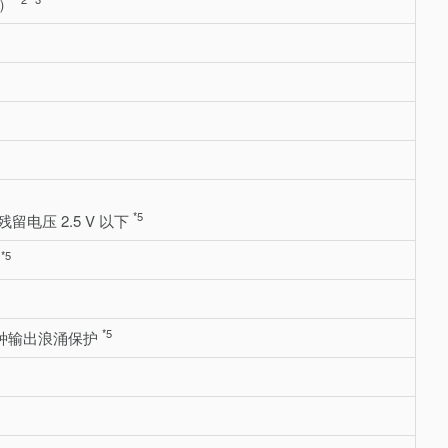
C）
*5
残留电压 2.5 V 以下
*5
下
*5
种输出浪涌保护