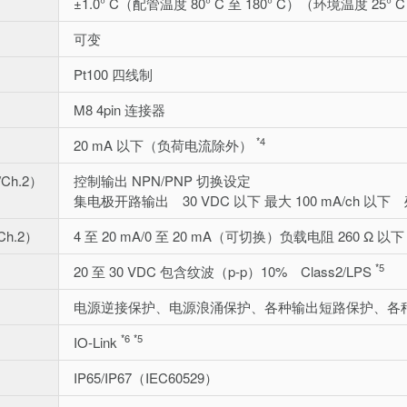
±1.0° C（配管温度 80° C 至 180° C）（环境温度 25° 
可变
Pt100 四线制
M8 4pin 连接器
*4
20 mA 以下（负荷电流除外）
Ch.2）
控制输出 NPN/PNP 切换设定
集电极开路输出 30 VDC 以下 最大 100 mA/ch 以下 
h.2）
4 至 20 mA/0 至 20 mA（可切换）负载电阻 260 Ω 以
*5
20 至 30 VDC 包含纹波（p-p）10% Class2/LPS
电源逆接保护、电源浪涌保护、各种输出短路保护、各
*6
*5
IO-Link
IP65/IP67（IEC60529）