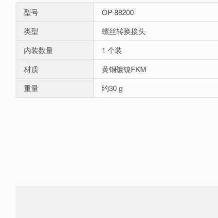
型号
OP-88200
类型
螺丝转换接头
内装数量
1 个装
材质
黄铜镀镍FKM
重量
约30 g