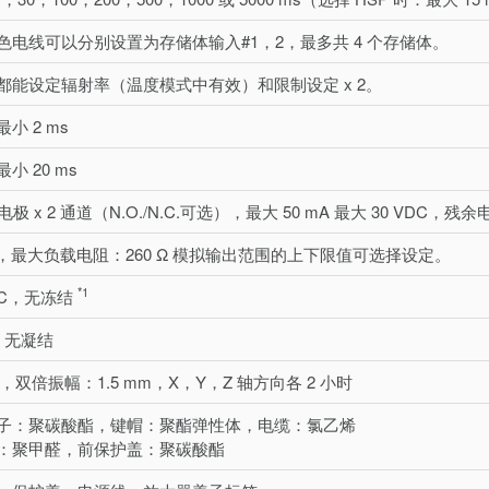
色电线可以分别设置为存储体输入#1，2，最多共 4 个存储体。
都能设定辐射率（温度模式中有效）和限制设定 x 2。
小 2 ms
小 20 ms
极 x 2 通道（N.O./N.C.可选），最大 50 mA 最大 30 VDC，残余
 mA，最大负载电阻：260 Ω 模拟输出范围的上下限值可选择设定。
*1
50°C，无冻结
%，无凝结
 Hz，双倍振幅：1.5 mm，X，Y，Z 轴方向各 2 小时
子：聚碳酸酯，键帽：聚酯弹性体，电缆：氯乙烯
：聚甲醛，前保护盖：聚碳酸酯