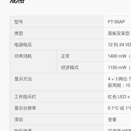
型号
FT-55AP
类型
面板安装型
电源电压
12 到 24 
功率消耗
正常
1400 mW（
经济模式
1150 mW（
显示方法
4 + 1/
新周期：10
工作指示灯
红色 LED
显示分辨率
0.1°C 或 
滞后
变量
响应速度
可选择 HSP