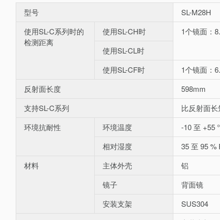
型号
SL-M28H
使用SL-C系列时的
使用SL-CH时
1个镜面：8.
检测距离
使用SL-CL时
使用SL-CF时
1个镜面：6.
反射面长度
598mm
支持SL-C系列
比反射面长
环境抗耐性
环境温度
-10 至 +55
相对湿度
35 至 95 %
材料
主体外壳
铝
镜子
背面镜
安装支架
SUS304