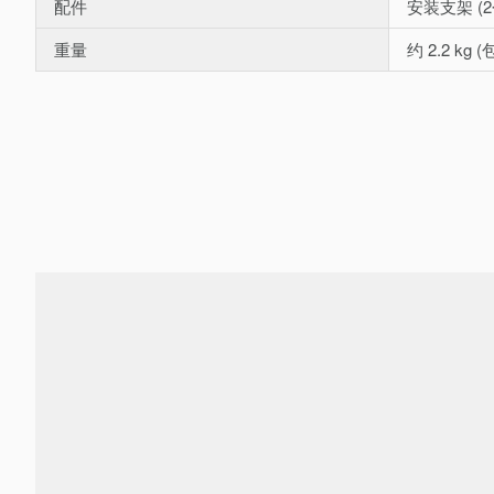
配件
安装支架 (
重量
约 2.2 kg