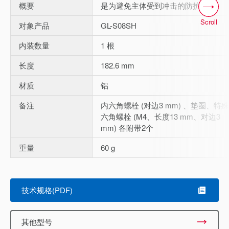
概要
是为避免主体受到冲击的防护外壳。
Scroll
对象产品
GL-S08SH
内装数量
1 根
长度
182.6 mm
材质
铝
备注
内六角螺栓 (对边3 mm) 、垫圈、特
六角螺栓 (M4、长度13 mm、对边3
mm) 各附带2个
重量
60 g
技术规格(PDF)
其他型号