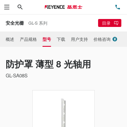
搜索
电
菜单
安全光栅
GL-S 系列
目录
概述
产品规格
型号
下载
用户支持
价格咨询
防护罩 薄型 8 光轴用
GL-SA08S