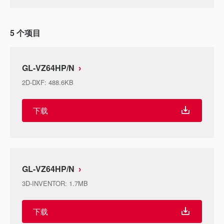
5
个项目
GL-VZ64HP/N
2D-DXF
:
488.6KB
下载
GL-VZ64HP/N
3D-INVENTOR
:
1.7MB
下载