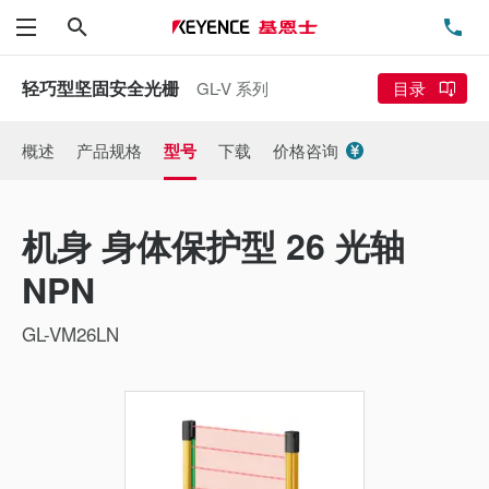
搜索
电
菜单
轻巧型坚固安全光栅
GL-V 系列
目录
概述
产品规格
型号
下载
价格咨询
机身 身体保护型 26 光轴
NPN
GL-VM26LN