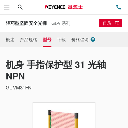
搜索
电
菜单
轻巧型坚固安全光栅
GL-V 系列
目录
概述
产品规格
型号
下载
价格咨询
机身 手指保护型 31 光轴
NPN
GL-VM31FN