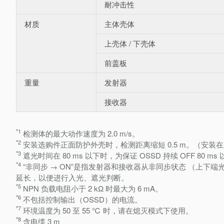
耐冲击性
材质
主体壳体
上壳体 / 下壳体
前盖板
重量
发射器
接收器
*1
检测体的最大动作速度为 2.0 m/s。
*2
安装选购件正面防护外壳时，检测距离缩短 0.5 m。（安装
*3
遮光时间在 80 ms 以下时，为保证 OSSD 持续 OFF 80 m
*4
“非同步 → ON”是指发射器和接收器从非同步状态 （上下
延长，以便进行入光、遮光判断。
*5
NPN 负载电阻小于 2 kΩ 时最大为 6 mA。
*6
不包括控制输出（OSSD）的电流。
*7
环境温度为 50 至 55 ℃ 时，请在熄灭模式下使用。
*8
含电缆 3 m