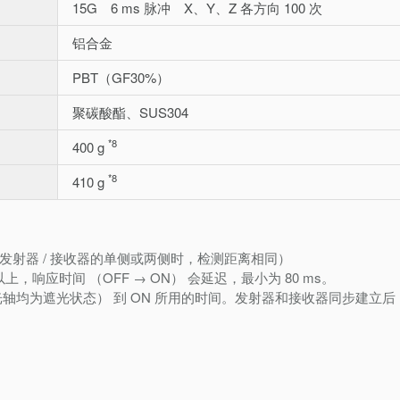
15G 6 ms 脉冲 X、Y、Z 各方向 100 次
铝合金
PBT（GF30%）
聚碳酸酯、SUS304
*8
400 g
*8
410 g
在发射器 / 接收器的单侧或两侧时，检测距离相同）
s 以上，响应时间 （OFF → ON） 会延迟，最小为 80 ms。
端光轴均为遮光状态） 到 ON 所用的时间。发射器和接收器同步建立