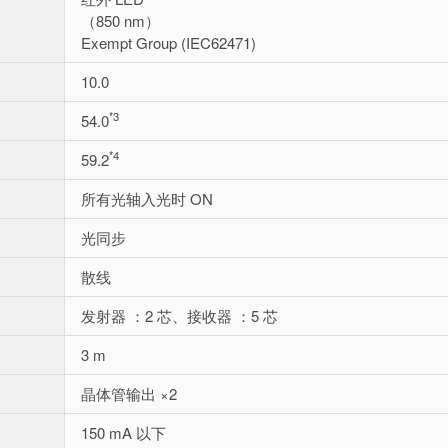
（850 nm）
Exempt Group (IEC62471)
10.0
*3
54.0
*4
59.2
所有光轴入光时 ON
光同步
散线
发射器 ：2 芯、接收器 ：5 芯
3 m
晶体管输出 ×2
150 mA 以下