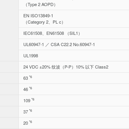
（Type 2 AOPD）
EN ISO13849-1
（Category 2、PL c）
IEC61508、EN61508 （SIL1）
UL60947-1 ／ CSA C22.2 No.60947-1
UL1998
24 VDC ±20% 纹波（P-P）10% 以下 Class2
*6
63
*6
46
*6
109
*6
37
*6
20