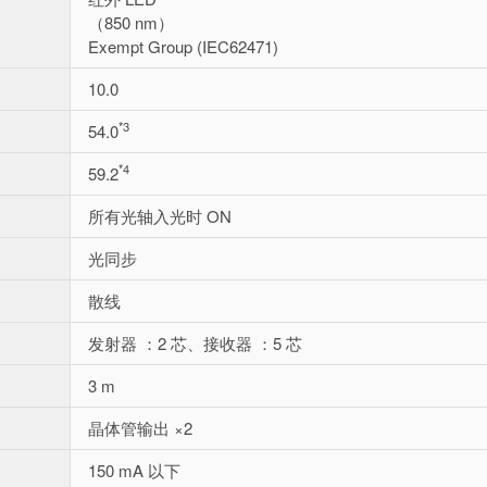
（850 nm）
Exempt Group (IEC62471)
10.0
*3
54.0
*4
59.2
所有光轴入光时 ON
光同步
散线
发射器 ：2 芯、接收器 ：5 芯
3 m
晶体管输出 ×2
150 mA 以下