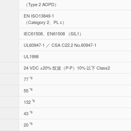
（Type 2 AOPD）
EN ISO13849-1
（Category 2、PL c）
IEC61508、EN61508 （SIL1）
UL60947-1 ／ CSA C22.2 No.60947-1
UL1998
24 VDC ±20% 纹波（P-P）10% 以下 Class2
*6
77
*6
55
*6
132
*6
43
*6
20