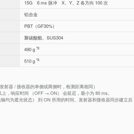
15G 6 ms 脉冲 X、Y、Z 各方向 100 次
铝合金
PBT（GF30%）
聚碳酸酯、SUS304
*8
490 g
*8
510 g
在发射器 / 接收器的单侧或两侧时，检测距离相同）
s 以上，响应时间 （OFF → ON） 会延迟，最小为 80 ms。
端光轴均为遮光状态） 到 ON 所用的时间。发射器和接收器同步建立