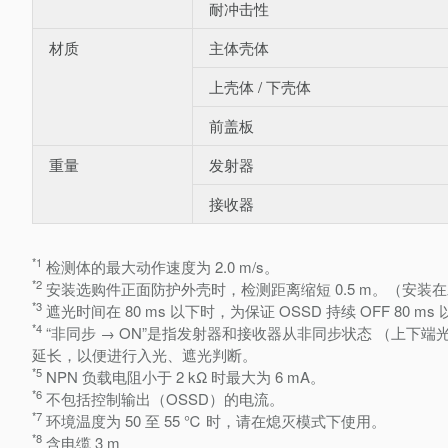
耐冲击性
材质
主体壳体
上壳体 / 下壳体
前盖板
重量
发射器
接收器
*1
检测体的最大动作速度为 2.0 m/s。
*2
安装选购件正面防护外壳时，检测距离缩短 0.5 m。（安装
*3
遮光时间在 80 ms 以下时，为保证 OSSD 持续 OFF 80 m
*4
“非同步 → ON”是指发射器和接收器从非同步状态 （上下
延长，以便进行入光、遮光判断。
*5
NPN 负载电阻小于 2 kΩ 时最大为 6 mA。
*6
不包括控制输出（OSSD）的电流。
*7
环境温度为 50 至 55 ℃ 时，请在熄灭模式下使用。
*8
含电缆 3 m