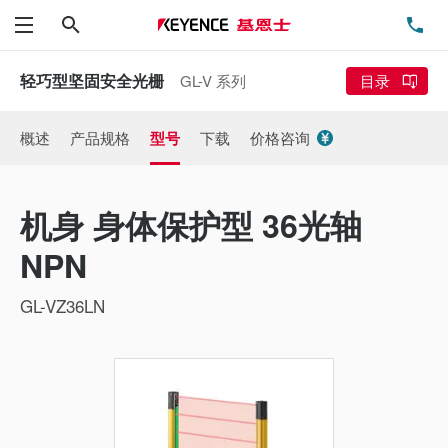
搜索
电
菜单
轻巧型坚固安全光栅
GL-V 系列
目录
概述
产品规格
型号
下载
价格咨询
机身 身体保护型 36光轴
NPN
GL-VZ36LN