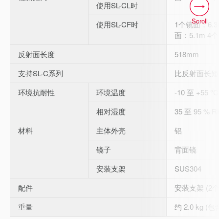
使用SL-CL时
Scroll
使用SL-CF时
1个镜面：6.3
面：5.1m 4
反射面长度
518mm
支持SL-C系列
比反射面长短
环境抗耐性
环境温度
-10 至 +55 
相对湿度
35 至 95 % 
材料
主体外壳
铝
镜子
背面镜
安装支架
SUS304
配件
安装支架 (2
重量
约 2.0 kg 