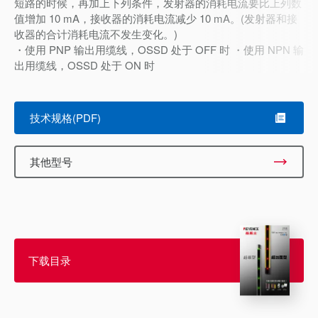
短路的时候，再加上下列条件，发射器的消耗电流要比上列数
值增加 10 mA，接收器的消耗电流减少 10 mA。(发射器和接
收器的合计消耗电流不发生变化。)
・使用 PNP 输出用缆线，OSSD 处于 OFF 时 ・使用 NPN 输
出用缆线，OSSD 处于 ON 时
技术规格(PDF)
其他型号
下载目录