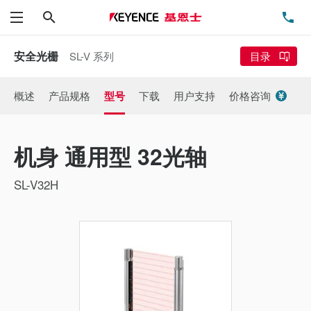
搜索
电
菜单
安全光栅
SL-V 系列
目录
概述
产品规格
型号
下载
用户支持
价格咨询
机身 通用型 32光轴
SL-V32H