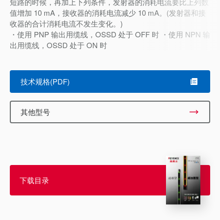
短路的时候，再加上下列条件，发射器的消耗电流要比上列数
值增加 10 mA，接收器的消耗电流减少 10 mA。(发射器和接
收器的合计消耗电流不发生变化。)
・使用 PNP 输出用缆线，OSSD 处于 OFF 时 ・使用 NPN 输
出用缆线，OSSD 处于 ON 时
技术规格(PDF)
其他型号
下载目录