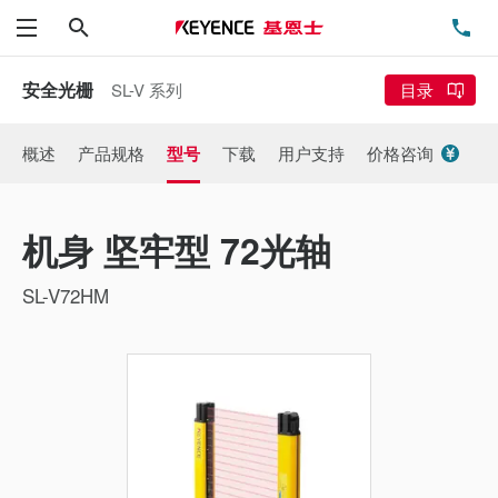
搜索
电
菜单
安全光栅
SL-V 系列
目录
概述
产品规格
型号
下载
用户支持
价格咨询
机身 坚牢型 72光轴
SL-V72HM