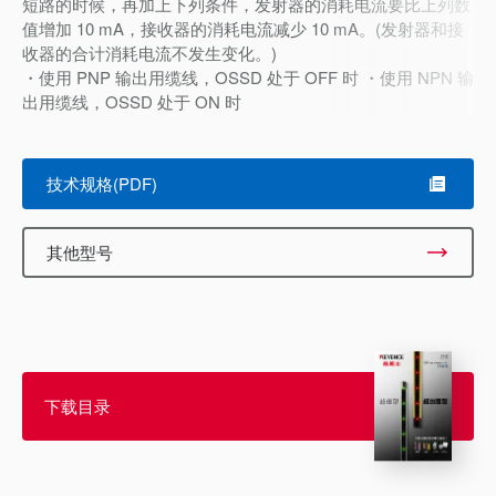
短路的时候，再加上下列条件，发射器的消耗电流要比上列数
值增加 10 mA，接收器的消耗电流减少 10 mA。(发射器和接
收器的合计消耗电流不发生变化。)
・使用 PNP 输出用缆线，OSSD 处于 OFF 时 ・使用 NPN 输
出用缆线，OSSD 处于 ON 时
技术规格(PDF)
其他型号
下载目录